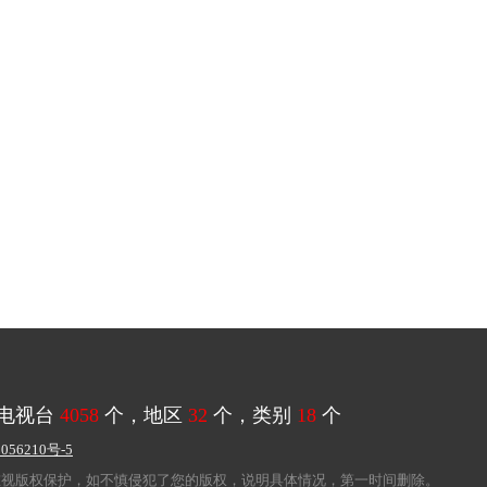
电视台
4058
个，地区
32
个，类别
18
个
056210号-5
重视版权保护，如不慎侵犯了您的版权，说明具体情况，第一时间删除。