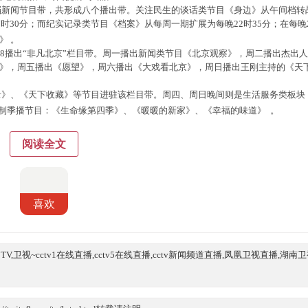
三档新闻节目带，共形成八个播出带。关注民生的谈话类节目《身边》从午间档转
时30分；而纪实记录类节目《档案》从每周一期扩展为每晚22时35分；在每晚2
》
。
1:28播出“非凡北京”栏目带。周一播出新闻类节目《北京观察》，周二播出杰出
》，周五播出《愿望》，周六播出《大戏看北京》，周日播出王刚主持的《天
谈录》、《天下收藏》等节目进驻该栏目带。周四、周日晚间则是生活服务类板块
档自制季播节目：《生命缘第四季》、《暖暖的新家》、《幸福的味道》
。
阅读全文
喜欢
卫视~cctv1在线直播,cctv5在线直播,cctv新闻频道直播,凤凰卫视直播,湖南