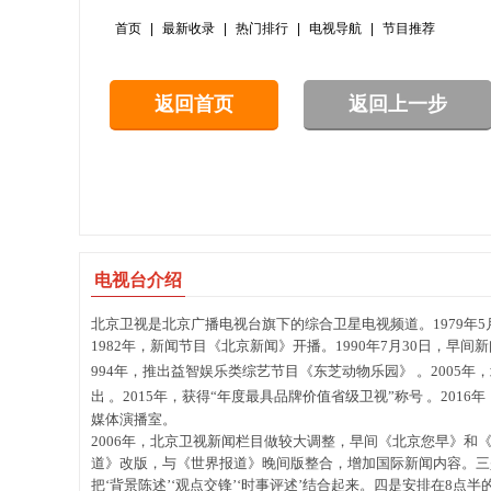
CCTV8电视剧
凤凰卫视中文台
电视台介绍
北京卫视是北京广播电视台旗下的综合卫星电视频道。1979年5月
1982年，新闻节目《北京新闻》开播。1990年7月30日，早间
994年，推出益智娱乐类综艺节目《东芝动物乐园》
。2005
出
。2015年，获得“年度最具品牌价值省级卫视”称号
。2016
媒体演播室。
2006年，北京卫视新闻栏目做较大调整，早间《北京您早》和
道》改版，与《世界报道》晚间版整合，增加国际新闻内容。三
把‘背景陈述’‘观点交锋’‘时事评述’结合起来。四是安排在8点