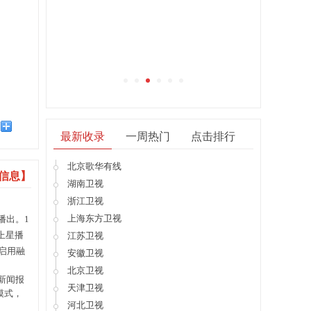
CCTV1综合
CCTV5体育
最新收录
一周热门
点击排行
北京歌华有线
信息】
湖南卫视
浙江卫视
上海东方卫视
播出。1
上星播
江苏卫视
目启用融
安徽卫视
北京卫视
新闻报
天津卫视
模式，
河北卫视